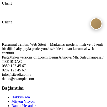
Client
Client
Kurumsal Tanıtım Web Sitesi – Markanızı modern, hızlı ve güvenli
bir dijital altyapıyla profesyonel şekilde tanıtan kurumsal web
çözümü.
PageMaker versions of Lorem Ipsum Altınova Mh. Süleymanpaşa /
TEKİRDAĞ
0850 123 45 67
0282 123 45 67
info@siteadi.com.tr
demo@example.com
Bağlantılar
Hakkımızda
Misyon Visyon
Banka Hesapları