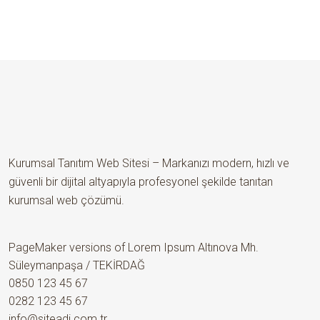
Kurumsal Tanıtım Web Sitesi – Markanızı modern, hızlı ve
güvenli bir dijital altyapıyla profesyonel şekilde tanıtan
kurumsal web çözümü.
PageMaker versions of Lorem Ipsum Altınova Mh.
Süleymanpaşa / TEKİRDAĞ
0850 123 45 67
0282 123 45 67
info@siteadi.com.tr